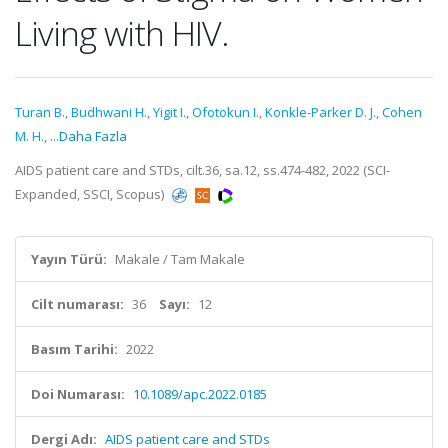
Living with HIV.
Turan B.
,
Budhwani H.
,
Yigit I.
,
Ofotokun I.
,
Konkle-Parker D. J.
,
Cohen
M. H.
,
...Daha Fazla
AIDS patient care and STDs, cilt.36, sa.12, ss.474-482, 2022 (SCI-
Expanded, SSCI, Scopus)
Yayın Türü:
Makale / Tam Makale
Cilt numarası:
36
Sayı:
12
Basım Tarihi:
2022
Doi Numarası:
10.1089/apc.2022.0185
Dergi Adı:
AIDS patient care and STDs