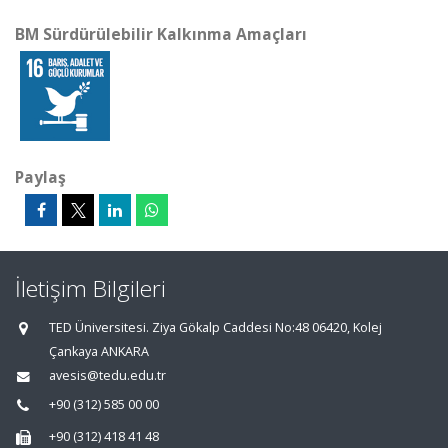
BM Sürdürülebilir Kalkınma Amaçları
Paylaş
İletişim Bilgileri
TED Üniversitesi. Ziya Gökalp Caddesi No:48 06420, Kolej
Çankaya ANKARA
avesis@tedu.edu.tr
+90 (312) 585 00 00
+90 (312) 418 41 48