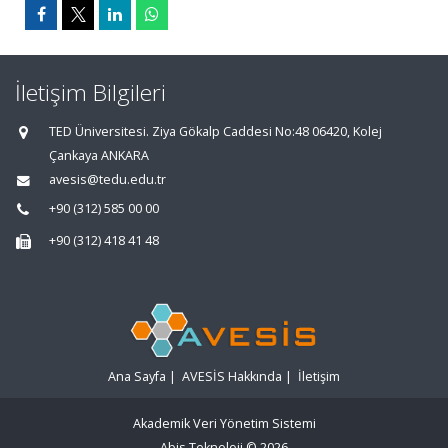
İletişim Bilgileri
TED Üniversitesi. Ziya Gökalp Caddesi No:48 06420, Kolej
Çankaya ANKARA
avesis@tedu.edu.tr
+90 (312) 585 00 00
+90 (312) 418 41 48
Ana Sayfa
|
AVESİS Hakkında
|
İletişim
Akademik Veri Yönetim Sistemi
Abis Teknoloji
© 2026