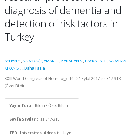
diagnosis of dementia and
detection of risk factors in
Turkey
AYHAN Y.
,
KARADAĞ ÇAMAN Ö.
,
KARAHAN S.
,
BAYKAL A. T.
,
KARAHAN S.
,
KIRAN S.
,
...Daha Fazla
XXIII World Congress of Neurology, 16 - 21 Eylül 2017, ss.317-318,
(Özet Bildiri)
Yayın Türü:
Bildiri / Özet Bildiri
Sayfa Sayıları:
ss.317-318
TED Üniversitesi Adresli:
Hayır