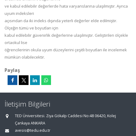
ve
kabul
edilebilir
değerlerde
hata
varyanslarına
ulaşılmıştır.
Ayrıca
uyum
indeksleri
açısından da iki indeks dışında yeterli değerler elde edilmiştir.
Ölçeğin tümü ve boyutları için
kabul
edilebilir
güvenirlik
değerlerine
ulaş
ılmıştır.
Geliştirilen
ölçekle
ortaokul
lise
öğrencilerinin okula uyum düzeylerini çeşitli boyutları ile incelemek
mümkün olabilecektir.
Paylaş
İletişim Bilgileri
TED Üniversitesi. Ziya Gökalp Caddesi No:48 06420, Kolej
Çankaya ANKARA
avesis@tedu.edu.tr