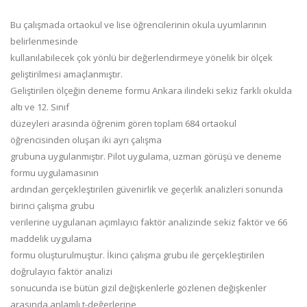
Bu
çalışmada
ortaokul
ve
lise
öğrencilerinin
okula
uyumlarının
belirlenmesinde
kullanılabilecek
çok yönlü bir değerlendirmeye yönelik bir ölçek
geliştirilmesi amaçlanmıştır.
Geliştirilen ölçeğin deneme formu Ankara ilindeki sekiz farklı okulda
altı ve 12.
Sınıf
düzeyleri arasında öğrenim gören toplam 684 ortaokul
öğrencisinden oluşan iki ayrı çalışma
grubuna uygulanmıştır. Pilot uygulama, uzman görüşü ve deneme
formu uygulamasının
ardından gerçekleştirilen güvenirlik ve geçerlik analizleri sonunda
birinci ç
alışma grubu
verilerine uygulanan açımlayıcı faktör analizinde sekiz faktör ve 66
maddelik uygulama
formu oluşturulmuştur. İkinci çalışma grubu ile gerçekleştirilen
doğrulayıcı faktör analizi
sonucunda ise bütün gizil değişkenlerle gözlenen değişkenler
ara
sında anlamlı t
-
değerlerine