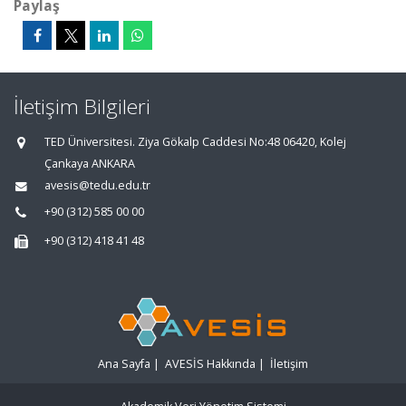
Paylaş
İletişim Bilgileri
TED Üniversitesi. Ziya Gökalp Caddesi No:48 06420, Kolej
Çankaya ANKARA
avesis@tedu.edu.tr
+90 (312) 585 00 00
+90 (312) 418 41 48
Ana Sayfa
|
AVESİS Hakkında
|
İletişim