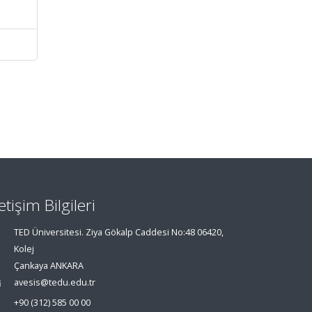
letişim Bilgileri
TED Üniversitesi. Ziya Gökalp Caddesi No:48 06420,
Kolej
Çankaya ANKARA
avesis@tedu.edu.tr
+90 (312) 585 00 00