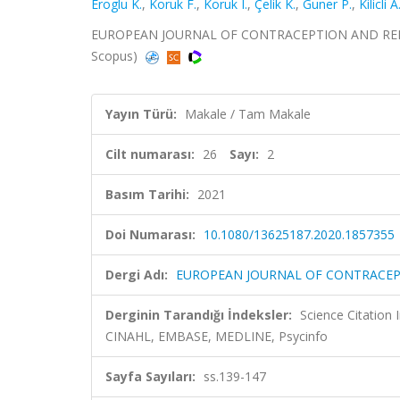
Eroglu K.
,
Koruk F.
,
Koruk I.
,
Çelik K.
,
Guner P.
,
Kilicli A
EUROPEAN JOURNAL OF CONTRACEPTION AND REPRODUC
Scopus)
Yayın Türü:
Makale / Tam Makale
Cilt numarası:
26
Sayı:
2
Basım Tarihi:
2021
Doi Numarası:
10.1080/13625187.2020.1857355
Dergi Adı:
EUROPEAN JOURNAL OF CONTRACEP
Derginin Tarandığı İndeksler:
Science Citation
CINAHL, EMBASE, MEDLINE, Psycinfo
Sayfa Sayıları:
ss.139-147