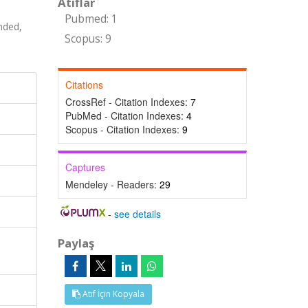
Atıflar
Pubmed: 1
nded,
Scopus: 9
Citations
CrossRef - Citation Indexes:
7
PubMed - Citation Indexes:
4
Scopus - Citation Indexes:
9
Captures
Mendeley - Readers:
29
-
see details
Paylaş
Atıf İçin Kopyala