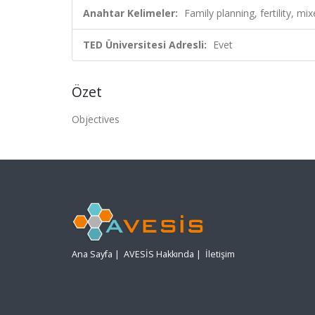
Anahtar Kelimeler:
Family planning, fertility, m
TED Üniversitesi Adresli:
Evet
Özet
Objectives
Ana Sayfa
|
AVESİS Hakkında
|
İletişim