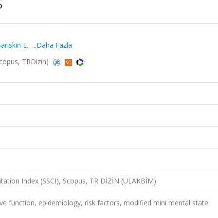
s
ariskin E.
,
...Daha Fazla
Scopus, TRDizin)
Citation Index (SSCI), Scopus, TR DİZİN (ULAKBİM)
ve function, epidemiology, risk factors, modified mini mental state