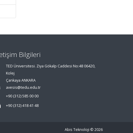
letişim Bilgileri
TED Üniversitesi. Ziya Gökalp Caddesi No:48 06420,
Kolej
Çankaya ANKARA
avesis@tedu.edu.tr
+90 (312) 585 00 00
+90 (312) 418 41 48
Abis Teknoloji
© 2026