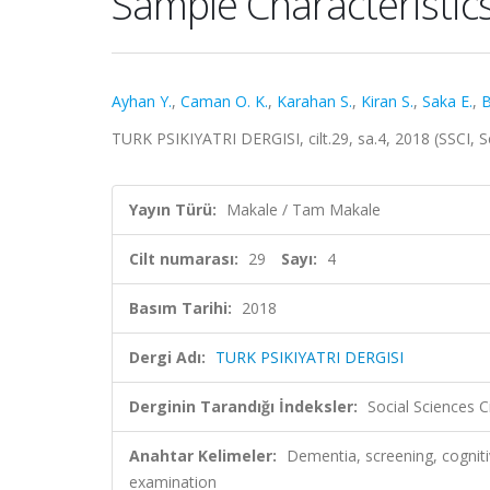
Sample Characteristic
Ayhan Y.
,
Caman O. K.
,
Karahan S.
,
Kiran S.
,
Saka E.
,
B
TURK PSIKIYATRI DERGISI, cilt.29, sa.4, 2018 (SSCI, 
Yayın Türü:
Makale / Tam Makale
Cilt numarası:
29
Sayı:
4
Basım Tarihi:
2018
Dergi Adı:
TURK PSIKIYATRI DERGISI
Derginin Tarandığı İndeksler:
Social Sciences 
Anahtar Kelimeler:
Dementia, screening, cogniti
examination