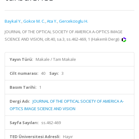
Baykal Y.
,
Gokce M. C.
,
Ata Y.
,
Gercekcioglu H.
JOURNAL OF THE OPTICAL SOCIETY OF AMERICA A-OPTICS IMAGE
SCIENCE AND VISION, cilt.40, sa.3, ss.462-469, 1 (Hakemli Dergi)
Yayın Türü:
Makale / Tam Makale
Cilt numarası:
40
Sayı:
3
Basım Tarihi:
1
Dergi Adı:
JOURNAL OF THE OPTICAL SOCIETY OF AMERICA A-
OPTICS IMAGE SCIENCE AND VISION
Sayfa Sayıları:
ss.462-469
TED Üniversitesi Adresli:
Hayır