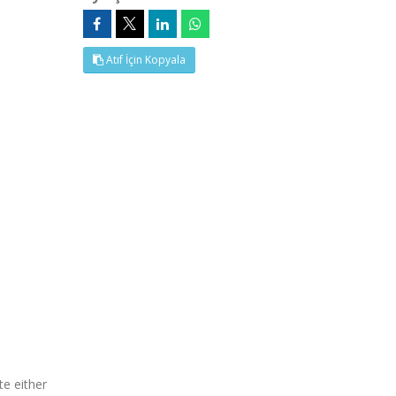
Atıf İçin Kopyala
te either