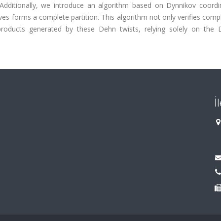
 Additionally, we introduce an algorithm based on Dynnikov coordi
ves forms a complete partition. This algorithm not only verifies com
 products generated by these Dehn twists, relying solely on the 
İ