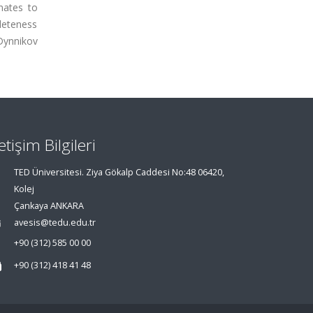
nates to
pleteness
Dynnikov
letişim Bilgileri
TED Üniversitesi. Ziya Gökalp Caddesi No:48 06420,
Kolej
Çankaya ANKARA
avesis@tedu.edu.tr
+90 (312) 585 00 00
+90 (312) 418 41 48