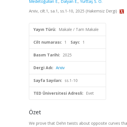
Medetoğulları E.
,
Dalyan E.
,
Yurttaş S. Ö.
Arxiv, cilt.1, sa.1, ss.1-10, 2025 (Hakemsiz Dergi)
Yayın Türü:
Makale / Tam Makale
Cilt numarası:
1
Sayı:
1
Basım Tarihi:
2025
Dergi Adı:
Arxiv
Sayfa Sayıları:
ss.1-10
TED Üniversitesi Adresli:
Evet
Özet
We prove that Dehn twists about opposite curves tha