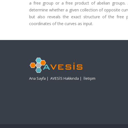
a free group or a free product of abelian groups.
determine whether a given collection of opposite cur
but also reveals the exact structure of the free
coordinates of the curves as input.
Ana Sayfa
|
AVESİS Hakkında
|
İletişim