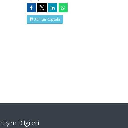
Atıf İçin Kopyala
letişim Bilgileri