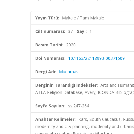
Yayın Türü:
Makale / Tam Makale
Cilt numarası:
37
Sayı:
1
Basım Tarihi:
2020
Doi Numarası:
10.1163/22118993-00371p09
Dergi Adı:
Muqarnas
Derginin Tarandığı İndeksler:
Arts and Humanit
ATLA Religion Database, Avery, ICONDA Bibliogra
Sayfa Sayıları:
ss.247-264
Anahtar Kelimeler:
Kars, South Caucasus, Russia
modernity and city planning, modernity and urbani
nineteenth century Russain architecture