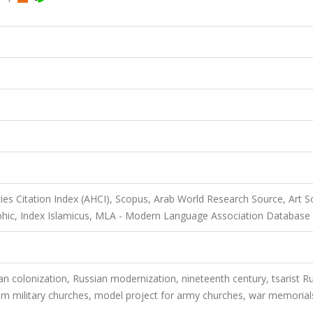
ies Citation Index (AHCI), Scopus, Arab World Research Source, Art S
phic, Index Islamicus, MLA - Modern Language Association Database
n colonization, Russian modernization, nineteenth century, tsarist R
sm military churches, model project for army churches, war memorial