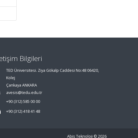
letişim Bilgileri
TED Üniversitesi. Ziya Gökalp Caddesi No:48 06420,
Kolej
Çankaya ANKARA
avesis@tedu.edu.tr
+90 (312) 585 00 00
+90 (312) 418 41 48
Abis Teknoloji
© 2026