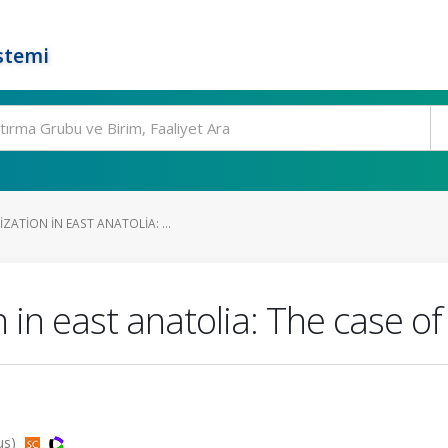
stemi
ATION IN EAST ANATOLIA: ...
in east anatolia: The case of
pus)