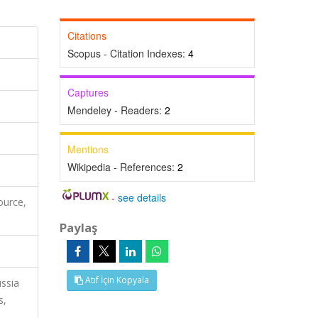
Citations
Scopus - Citation Indexes:
4
Captures
Mendeley - Readers:
2
Mentions
Wikipedia - References:
2
-
see details
ource,
Paylaş
Atıf İçin Kopyala
ussia
s,