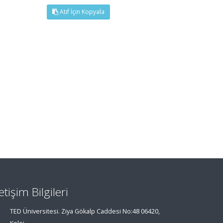
Atıf İçin Kopyala
letişim Bilgileri
TED Üniversitesi. Ziya Gökalp Caddesi No:48 06420,