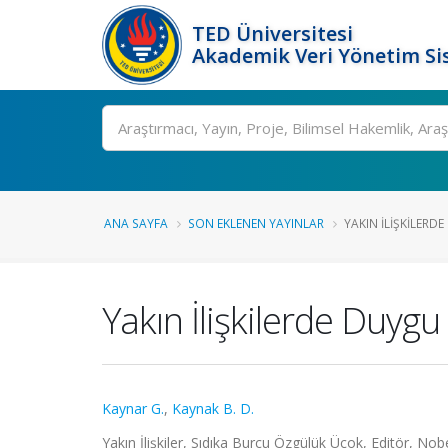
TED Üniversitesi
Akademik Veri Yönetim Si
Ara
ANA SAYFA
SON EKLENEN YAYINLAR
YAKIN İLIŞKILERD
Yakın İlişkilerde Duyg
Kaynar G.
,
Kaynak B. D.
Yakın İlişkiler, Sıdıka Burcu Özgülük Üçok, Editör, No