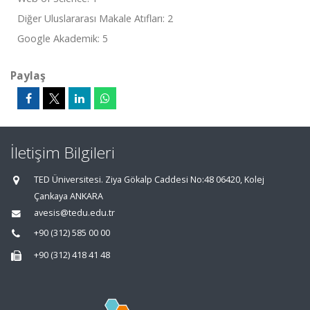
Diğer Uluslararası Makale Atıfları: 2
Google Akademik: 5
Paylaş
İletişim Bilgileri
TED Üniversitesi. Ziya Gökalp Caddesi No:48 06420, Kolej
Çankaya ANKARA
avesis@tedu.edu.tr
+90 (312) 585 00 00
+90 (312) 418 41 48