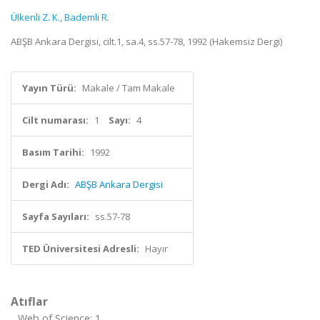
Ülkenli Z. K.
,
Bademli R.
ABŞB Ankara Dergisi, cilt.1, sa.4, ss.57-78, 1992 (Hakemsiz Dergi)
Yayın Türü:
Makale / Tam Makale
Cilt numarası:
1
Sayı:
4
Basım Tarihi:
1992
Dergi Adı:
ABŞB Ankara Dergisi
Sayfa Sayıları:
ss.57-78
TED Üniversitesi Adresli:
Hayır
Atıflar
Web of Science: 1