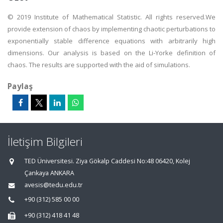
© 2019 Institute of Mathematical Statistic. All rights reserved.We
provide extension of chaos by implementing chaotic perturbations to
exponentially stable difference equations with arbitrarily high
dimensions. Our analysis is based on the Li-Yorke definition of
chaos. The results are supported with the aid of simulations.
Paylaş
İletişim Bilgileri
TED Üniversitesi. Ziya Gökalp Caddesi No:48 06420, Kolej
Çankaya ANKARA
avesis@tedu.edu.tr
+90 (312) 585 00 00
+90 (312) 418 41 48