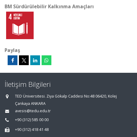
BM Sürdürülebilir Kalkınma Amaçları
Paylaş
İletişim Bilgileri
TED Üniversitesi. Ziya Gökalp Caddesi No:48 06420, Kolej
Çankaya ANKARA
avesis@tedu.edu.tr
+90 (312) 585 00 00
+90 (312) 418 41 48