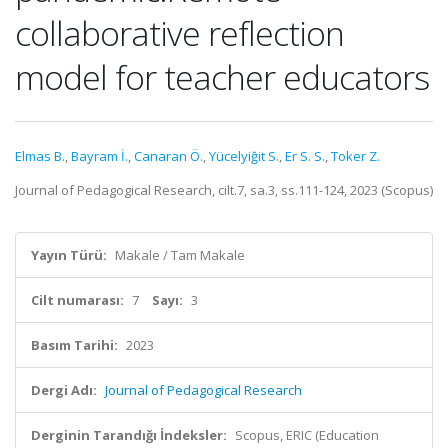
collaborative reflection
model for teacher educators
Elmas B.
,
Bayram İ.
,
Canaran Ö.
,
Yücelyiğit S.
,
Er S. S.
,
Toker Z.
Journal of Pedagogical Research, cilt.7, sa.3, ss.111-124, 2023 (Scopus)
Yayın Türü:
Makale / Tam Makale
Cilt numarası:
7
Sayı:
3
Basım Tarihi:
2023
Dergi Adı:
Journal of Pedagogical Research
Derginin Tarandığı İndeksler:
Scopus, ERIC (Education