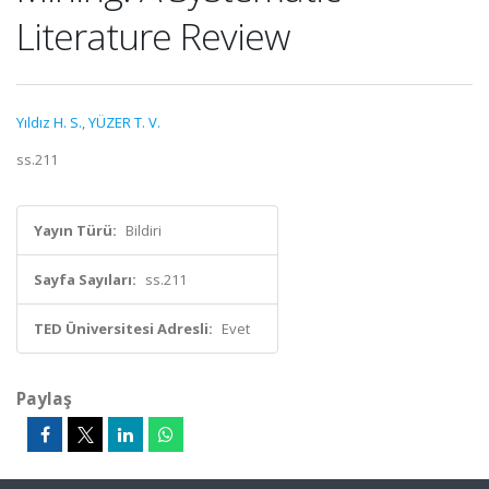
Literature Review
Yıldız H. S.
,
YÜZER T. V.
ss.211
Yayın Türü:
Bildiri
Sayfa Sayıları:
ss.211
TED Üniversitesi Adresli:
Evet
Paylaş