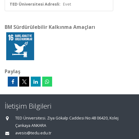
TED Üniversitesi Adresli:
Evet
BM Sürdürülebilir Kalkınma Amaçları
Paylaş
İletişim Bilgileri
TED Üniversitesi. Ziya Gökalp Caddesi No:48 06420, Kolej
Çankaya ANKARA
avesis@tedu.edu.tr