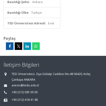
Basıldığı Şehir:
Ankara
Basıldığı Ülke:
Türkiye
TED Üniversitesi Adresli:
Evet
Paylaş
İletişim Bilgileri
TED Üniversitesi. Ziya Gökalp Caddesi No:48 06420, Kolej
Çankaya ANKARA
avesis@tedu.edu.tr
+90 (312) 585 00 00
+90 (312) 418 41 48