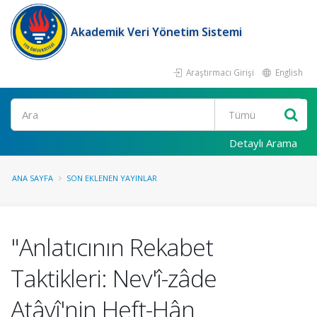
Akademik Veri Yönetim Sistemi
Araştırmacı Girişi
English
Ara
Detaylı Arama
ANA SAYFA
SON EKLENEN YAYINLAR
"Anlatıcının Rekabet
Taktikleri: Nev'î-zâde
Atâyî'nin Heft-Hân