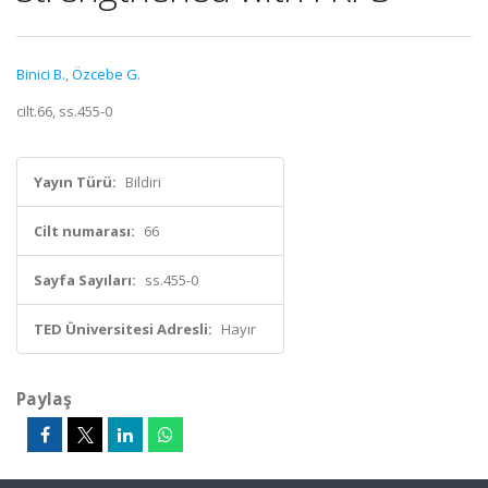
Binici B.
,
Özcebe G.
cilt.66, ss.455-0
Yayın Türü:
Bildiri
Cilt numarası:
66
Sayfa Sayıları:
ss.455-0
TED Üniversitesi Adresli:
Hayır
Paylaş