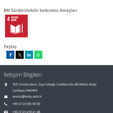
BM Sürdürülebilir Kalkınma Amaçları
Paylaş
İletişim Bilgileri
TED Üniversitesi. Ziya Gökalp Caddesi No:48 06420, Kolej
Çankaya ANKARA
avesis@tedu.edu.tr
+90 (312) 585 00 00
+90 (312) 418 41 48