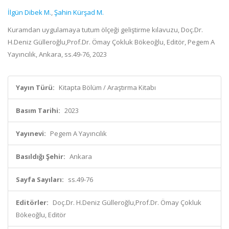
İlgün Dibek M.
,
Şahin Kürşad M.
Kuramdan uygulamaya tutum ölçeği geliştirme kılavuzu, Doç.Dr.
H.Deniz Gülleroğlu,Prof.Dr. Ömay Çokluk Bökeoğlu, Editör, Pegem A
Yayıncılık, Ankara, ss.49-76, 2023
Yayın Türü:
Kitapta Bölüm / Araştırma Kitabı
Basım Tarihi:
2023
Yayınevi:
Pegem A Yayıncılık
Basıldığı Şehir:
Ankara
Sayfa Sayıları:
ss.49-76
Editörler:
Doç.Dr. H.Deniz Gülleroğlu,Prof.Dr. Ömay Çokluk
Bökeoğlu, Editör