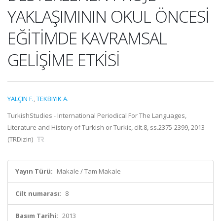
YAKLAŞIMININ OKUL ÖNCESİ
EĞİTİMDE KAVRAMSAL
GELİŞİME ETKİSİ
YALÇIN F.
,
TEKBIYIK A.
TurkishStudies - International Periodical For The Languages,
Literature and History of Turkish or Turkic, cilt.8, ss.2375-2399, 2013
(TRDizin)
Yayın Türü:
Makale / Tam Makale
Cilt numarası:
8
Basım Tarihi:
2013