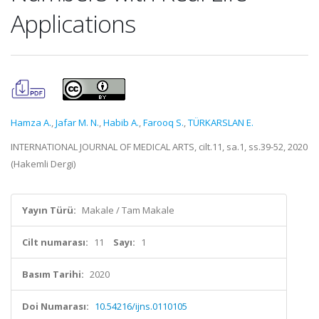
Applications
Hamza A.
,
Jafar M. N.
,
Habib A.
,
Farooq S.
,
TÜRKARSLAN E.
INTERNATIONAL JOURNAL OF MEDICAL ARTS, cilt.11, sa.1, ss.39-52, 2020
(Hakemli Dergi)
Yayın Türü:
Makale / Tam Makale
Cilt numarası:
11
Sayı:
1
Basım Tarihi:
2020
Doi Numarası:
10.54216/ijns.0110105