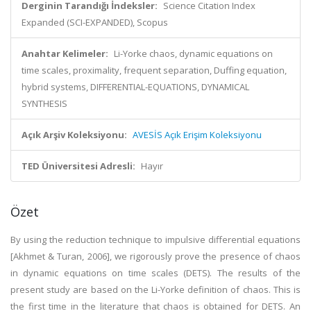
Derginin Tarandığı İndeksler:
Science Citation Index
Expanded (SCI-EXPANDED), Scopus
Anahtar Kelimeler:
Li-Yorke chaos, dynamic equations on
time scales, proximality, frequent separation, Duffing equation,
hybrid systems, DIFFERENTIAL-EQUATIONS, DYNAMICAL
SYNTHESIS
Açık Arşiv Koleksiyonu:
AVESİS Açık Erişim Koleksiyonu
TED Üniversitesi Adresli:
Hayır
Özet
By using the reduction technique to impulsive differential equations
[Akhmet & Turan, 2006], we rigorously prove the presence of chaos
in dynamic equations on time scales (DETS). The results of the
present study are based on the Li-Yorke definition of chaos. This is
the first time in the literature that chaos is obtained for DETS. An