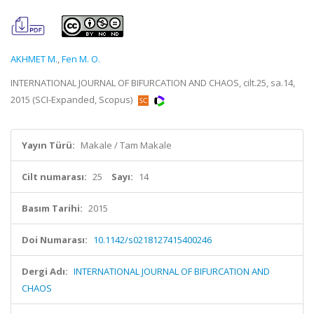
AKHMET M.
,
Fen M. O.
INTERNATIONAL JOURNAL OF BIFURCATION AND CHAOS, cilt.25, sa.14,
2015 (SCI-Expanded, Scopus)
Yayın Türü:
Makale / Tam Makale
Cilt numarası:
25
Sayı:
14
Basım Tarihi:
2015
Doi Numarası:
10.1142/s0218127415400246
Dergi Adı:
INTERNATIONAL JOURNAL OF BIFURCATION AND
CHAOS