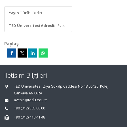
Yayın Türü:
Bildiri
TED Üniversitesi Adresli:
Evet
Paylaş
İletişim Bilgileri
TED Üniversitesi. Ziya Gökalp Caddesi No:48 06420, Kolej
Çankaya ANKARA
avesis@tedu.edu.tr
+90 (312) 585 00 00
+90 (312) 418 41 48