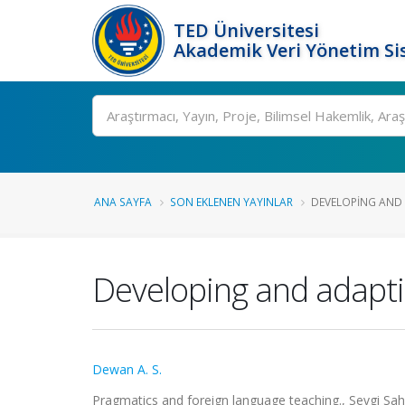
TED Üniversitesi
Akademik Veri Yönetim Si
Ara
ANA SAYFA
SON EKLENEN YAYINLAR
DEVELOPING AND 
Developing and adapti
Dewan A. S.
Pragmatics and foreign language teaching., Sevgi Sahi