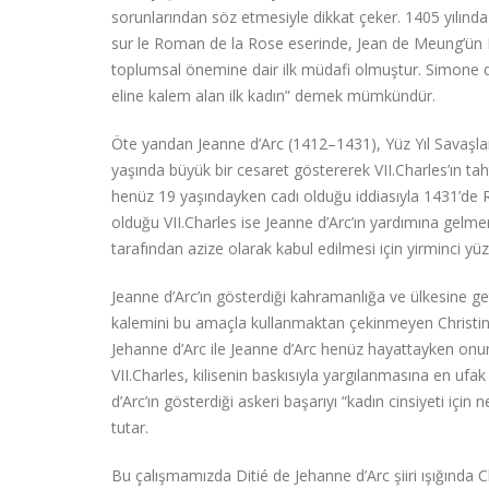
sorunlarından söz etmesiyle dikkat çeker. 1405 yılında 
sur le Roman de la Rose eserinde, Jean de Meung’ün
toplumsal önemine dair ilk müdafi olmuştur. Simone de B
eline kalem alan ilk kadın” demek mümkündür.
Öte yandan Jeanne d’Arc (1412–1431), Yüz Yıl Savaşları
yaşında büyük bir cesaret göstererek VII.Charles’ın taht
henüz 19 yaşındayken cadı olduğu iddiasıyla 1431’de Ro
olduğu VII.Charles ise Jeanne d’Arc’ın yardımına gelme
tarafından azize olarak kabul edilmesi için yirminci yü
Jeanne d’Arc’ın gösterdiği kahramanlığa ve ülkesine ge
kalemini bu amaçla kullanmaktan çekinmeyen Christine 
Jehanne d’Arc ile Jeanne d’Arc henüz hayattayken onun 
VII.Charles, kilisenin baskısıyla yargılanmasına en uf
d’Arc’ın gösterdiği askeri başarıyı “kadın cinsiyeti için
tutar.
Bu çalışmamızda Ditié de Jehanne d’Arc şiiri ışığında Ch