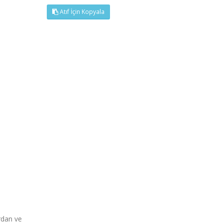
Atıf İçin Kopyala
rdan ve