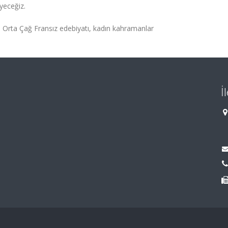
eyeceğiz.
, Orta Çağ Fransız edebiyatı, kadın kahramanlar
İ