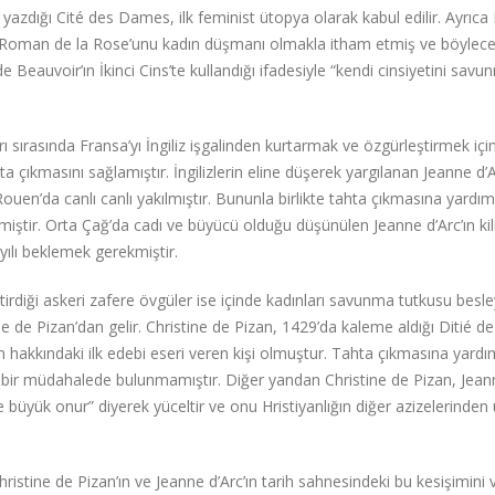
yazdığı Cité des Dames, ilk feminist ütopya olarak kabul edilir. Ayrıca 
 Roman de la Rose’unu kadın düşmanı olmakla itham etmiş ve böylece
eauvoir’ın İkinci Cins’te kullandığı ifadesiyle “kendi cinsiyetini savu
 sırasında Fransa’yı İngiliz işgalinden kurtarmak ve özgürleştirmek içi
a çıkmasını sağlamıştır. İngilizlerin eline düşerek yargılanan Jeanne d’A
uen’da canlı canlı yakılmıştır. Bununla birlikte tahta çıkmasına yardım
miştir. Orta Çağ’da cadı ve büyücü olduğu düşünülen Jeanne d’Arc’ın kil
zyılı beklemek gerekmiştir.
tirdiği askeri zafere övgüler ise içinde kadınları savunma tutkusu besl
de Pizan’dan gelir. Christine de Pizan, 1429’da kaleme aldığı Ditié de
hakkındaki ilk edebi eseri veren kişi olmuştur. Tahta çıkmasına yardım
ak bir müdahalede bulunmamıştır. Diğer yandan Christine de Pizan, Jea
 ne büyük onur” diyerek yüceltir ve onu Hristiyanlığın diğer azizelerinden
ristine de Pizan’ın ve Jeanne d’Arc’ın tarih sahnesindeki bu kesişimini v