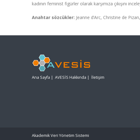
kadının feminist figürler olarak karşımıza çıkışını incel
Anahtar sözcükler:
Jeanne d’Arc, Christine de Pizan
Ana Sayfa
|
AVESİS Hakkında
|
İletişim
Akademik Veri Yönetim Sistemi