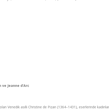
n ve Jeanne d’Arc
 olan Venedik asıllı Christine de Pizan (1364–1431), eserlerinde kadınla