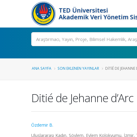
TED Üniversitesi
Akademik Veri Yönetim Si
Ara
ANA SAYFA
SON EKLENEN YAYINLAR
DITIÉ DE JEHANNE 
Ditié de Jehanne d’Arc 
Özdemir B.
Uluslararası Kadın, Söylem, Eylem Kolokyumu, İzmir, Tü