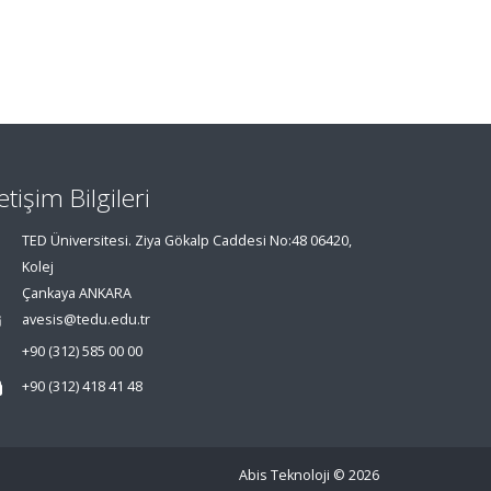
letişim Bilgileri
TED Üniversitesi. Ziya Gökalp Caddesi No:48 06420,
Kolej
Çankaya ANKARA
avesis@tedu.edu.tr
+90 (312) 585 00 00
+90 (312) 418 41 48
Abis Teknoloji
© 2026