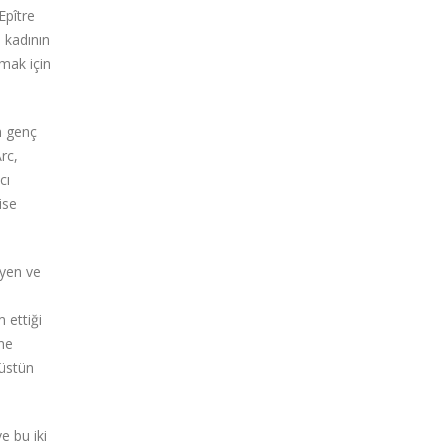
Epître
 kadının
nmak için
n genç
rc,
cı
ise
eyen ve
 ettiği
nne
 üstün
e bu iki