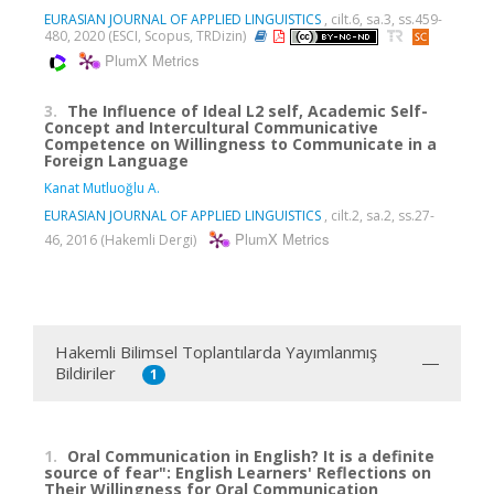
EURASIAN JOURNAL OF APPLIED LINGUISTICS
, cilt.6, sa.3, ss.459-
480, 2020 (ESCI, Scopus, TRDizin)
PlumX Metrics
3.
The Influence of Ideal L2 self, Academic Self-
Concept and Intercultural Communicative
Competence on Willingness to Communicate in a
Foreign Language
Kanat Mutluoğlu A.
EURASIAN JOURNAL OF APPLIED LINGUISTICS
, cilt.2, sa.2, ss.27-
PlumX Metrics
46, 2016 (Hakemli Dergi)
Hakemli Bilimsel Toplantılarda Yayımlanmış
Bildiriler
1
1.
Oral Communication in English? It is a definite
source of fear": English Learners' Reflections on
Their Willingness for Oral Communication