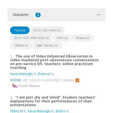
Makaleler
3
Tümü (3)
SCI-E, SSCI, AHCI (1)
SCI-E, SSCI, AHCI, ESCI (2)
ESCI (1)
Scopus (2)
TRDizin (1)
Diğer Yayınlar (1)
1.
The use of Video Enhanced Observation in
video-mediated post-observation conversations
on pre-service EFL teachers’ online practicum
teaching
Kanat Mutluoğlu A.
,
Balaman U.
SYSTEM
, cilt.118, ss.1-14, 2023 (SSCI, Scopus)
PlumX Metrics
2.
"I am just shy and timid": Student teachers'
explanations for their performances of their
presentations
PEKACAR K.
,
Kanat Mutluoğlu A.
,
Erten I. H.