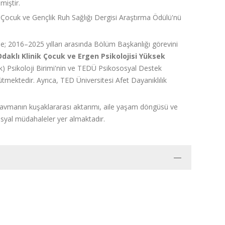
miştir.
a Çocuk ve Gençlik Ruh Sağlığı Dergisi Araştırma Ödülü'nü
e; 2016–2025 yılları arasında Bölüm Başkanlığı görevini
Odaklı Klinik Çocuk ve Ergen Psikolojisi Yüksek
ik) Psikoloji Birimi'nin ve TEDÜ Psikososyal Destek
tmektedir. Ayrıca, TED Üniversitesi Afet Dayanıklılık
travmanın kuşaklararası aktarımı, aile yaşam döngüsü ve
sosyal müdahaleler yer almaktadır.