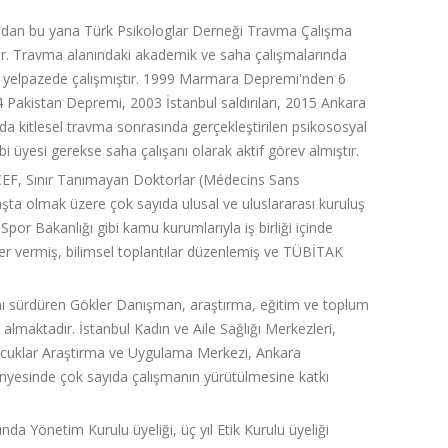
ından bu yana Türk Psikologlar Derneği Travma Çalışma
ndir. Travma alanındaki akademik ve saha çalışmalarında
bir yelpazede çalışmıştır. 1999 Marmara Depremi'nden 6
kistan Depremi, 2003 İstanbul saldırıları, 2015 Ankara
a kitlesel travma sonrasında gerçekleştirilen psikososyal
yesi gerekse saha çalışanı olarak aktif görev almıştır.
CEF, Sınır Tanımayan Doktorlar (Médecins Sans
a olmak üzere çok sayıda ulusal ve uluslararası kuruluş
 Spor Bakanlığı gibi kamu kurumlarıyla iş birliği içinde
ler vermiş, bilimsel toplantılar düzenlemiş ve TÜBİTAK
arını sürdüren Gökler Danışman, araştırma, eğitim ve toplum
lmaktadır. İstanbul Kadın ve Aile Sağlığı Merkezleri,
ocuklar Araştırma ve Uygulama Merkezi, Ankara
nyesinde çok sayıda çalışmanın yürütülmesine katkı
da Yönetim Kurulu üyeliği, üç yıl Etik Kurulu üyeliği