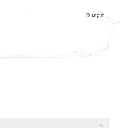
English
.