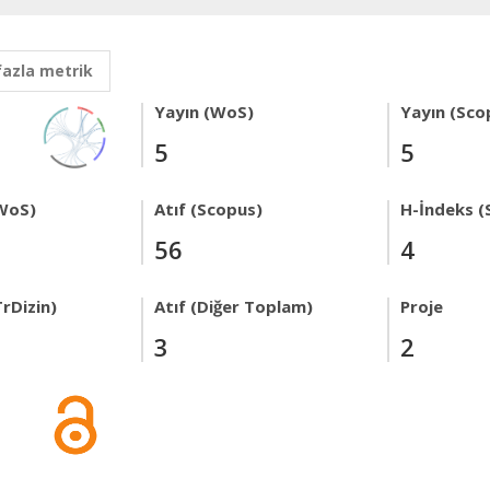
fazla metrik
Yayın (WoS)
Yayın (Sco
5
5
WoS)
Atıf (Scopus)
H-İndeks (
56
4
rDizin)
Atıf (Diğer Toplam)
Proje
3
2