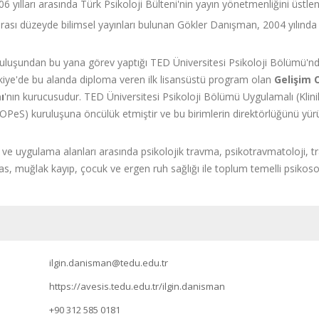
 yılları arasında Türk Psikoloji Bülteni'nin yayın yönetmenliğini üstlen
arası düzeyde bilimsel yayınları bulunan Gökler Danışman, 2004 yılınd
ruluşundan bu yana görev yaptığı TED Üniversitesi Psikoloji Bölümü'nd
kiye'de bu alanda diploma veren ilk lisansüstü program olan
Gelişim 
ı
'nın kurucusudur. TED Üniversitesi Psikoloji Bölümü Uygulamalı (Klin
OPeS) kuruluşuna öncülük etmiştir ve bu birimlerin direktörlüğünü yürü
ve uygulama alanları arasında psikolojik travma, psikotravmatoloji, 
 yas, muğlak kayıp, çocuk ve ergen ruh sağlığı ile toplum temelli psiko
ilgin.danisman@tedu.edu.tr
https://avesis.tedu.edu.tr/ilgin.danisman
+90 312 585 0181