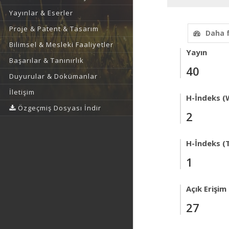
Yayınlar & Eserler
Proje & Patent & Tasarım
Daha 
Bilimsel & Mesleki Faaliyetler
Yayın
Başarılar & Tanınırlık
40
Duyurular & Dokümanlar
İletişim
H-İndeks (
Özgeçmiş Dosyası İndir
2
H-İndeks (T
1
Açık Erişim
27