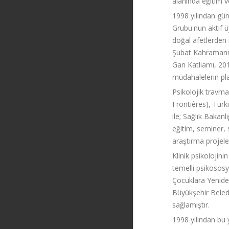
alanında eğitim v
1998 yılından gü
Grubu'nun aktif ü
doğal afetlerden 
Şubat Kahramanma
Garı Katliamı, 20
müdahalelerin pl
Psikolojik travm
Frontières), Tür
ile; Sağlık Bakanl
eğitim, seminer, 
araştırma projele
Klinik psikolojin
temelli psikososy
Çocuklara Yenide
Büyükşehir Beled
sağlamıştır.
1998 yılından bu 