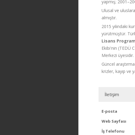
yapmış; 2001–2006
Ulusal ve uluslar
almıştır.
2015 yılındaki ku
yürütmüştür. Tür
Lisans Program
Ekibi'nin (TEDÜ C
Merkezi üyesidir.
Güncel araştırma 
krizler, kayıp ve
İletişim
E-posta
Web Sayfası
İş Telefonu