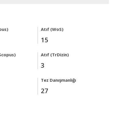
pus)
Atıf (WoS)
15
Scopus)
Atıf (TrDizin)
3
Tez Danışmanlığı
27