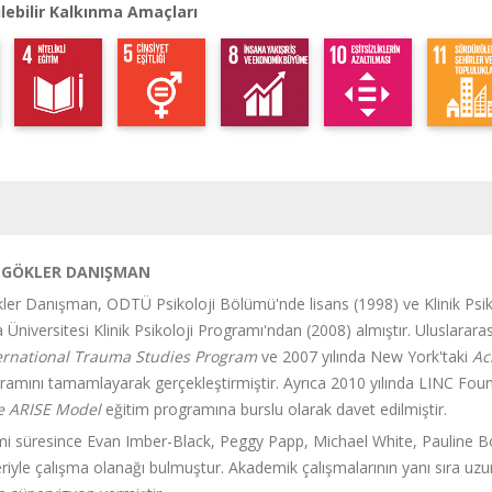
lebilir Kalkınma Amaçları
IN GÖKLER DANIŞMAN
ökler Danışman, ODTÜ Psikoloji Bölümü'nde lisans (1998) ve Klinik Psi
 Üniversitesi Klinik Psikoloji Programı'ndan (2008) almıştır. Uluslararas
ernational Trauma Studies Program
ve 2007 yılında New York'taki
Ac
ramını tamamlayarak gerçekleştirmiştir. Ayrıca 2010 yılında LINC Fo
he ARISE Model
eğitim programına burslu olarak davet edilmiştir.
timi süresince Evan Imber-Black, Peggy Papp, Michael White, Pauline Bos
iyle çalışma olanağı bulmuştur. Akademik çalışmalarının yanı sıra uzun y