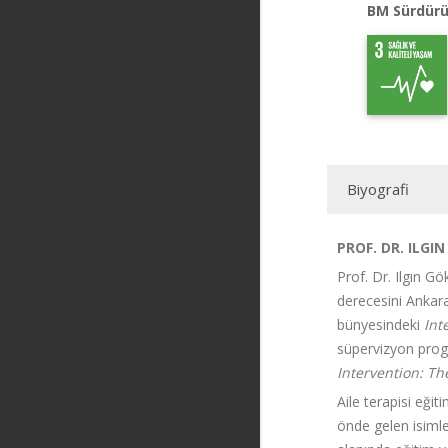
BM Sürdürü
Biyografi
PROF. DR. ILG
Prof. Dr. Ilgın G
derecesini Ankara
bünyesindeki
Int
süpervizyon prog
Intervention: T
Aile terapisi eği
önde gelen isimler