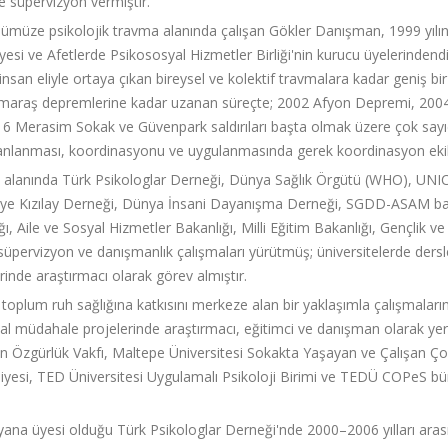
e süpervizyon vermiştir.
nümüze psikolojik travma alanında çalışan Gökler Danışman, 1999 yıl
yesi ve Afetlerde Psikososyal Hizmetler Birliği'nin kurucu üyelerinde
insan eliyle ortaya çıkan bireysel ve kolektif travmalara kadar geniş 
raş depremlerine kadar uzanan süreçte; 2002 Afyon Depremi, 2004 Pa
16 Merasim Sokak ve Güvenpark saldırıları başta olmak üzere çok sayıd
anlanması, koordinasyonu ve uygulanmasında gerek koordinasyon ekibi ü
a alanında Türk Psikologlar Derneği, Dünya Sağlık Örgütü (WHO), UNI
kiye Kızılay Derneği, Dünya İnsani Dayanışma Derneği, SGDD-ASAM başt
ığı, Aile ve Sosyal Hizmetler Bakanlığı, Milli Eğitim Bakanlığı, Gençlik ve
süpervizyon ve danışmanlık çalışmaları yürütmüş; üniversitelerde ders
rinde araştırmacı olarak görev almıştır.
in toplum ruh sağlığına katkısını merkeze alan bir yaklaşımla çalışmal
al müdahale projelerinde araştırmacı, eğitimci ve danışman olarak yer a
n Özgürlük Vakfı, Maltepe Üniversitesi Sokakta Yaşayan ve Çalışan Ç
iyesi, TED Üniversitesi Uygulamalı Psikoloji Birimi ve TEDÜ COPeS bü
yana üyesi olduğu Türk Psikologlar Derneği'nde 2000–2006 yılları arasın