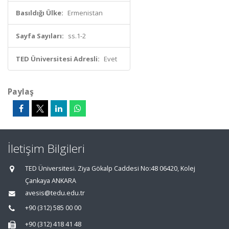
Basıldığı Ülke:
Ermenistan
Sayfa Sayıları:
ss.1-2
TED Üniversitesi Adresli:
Evet
Paylaş
İletişim Bilgileri
TED Üniversitesi. Ziya Gökalp Caddesi No:48 06420, Kolej
Çankaya ANKARA
avesis@tedu.edu.tr
+90 (312) 585 00 00
+90 (312) 418 41 48