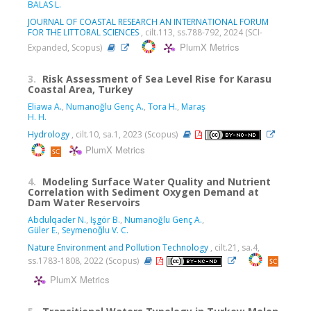
BALAS L.
JOURNAL OF COASTAL RESEARCH AN INTERNATIONAL FORUM
FOR THE LITTORAL SCIENCES
, cilt.113, ss.788-792, 2024 (SCI-
PlumX Metrics
Expanded, Scopus)
3.
Risk Assessment of Sea Level Rise for Karasu
Coastal Area, Turkey
Eliawa A.
,
Numanoğlu Genç A.
,
Tora H.
,
Maraş
H. H.
Hydrology
, cilt.10, sa.1, 2023 (Scopus)
PlumX Metrics
4.
Modeling Surface Water Quality and Nutrient
Correlation with Sediment Oxygen Demand at
Dam Water Reservoirs
Abdulqader N.
,
Işgör B.
,
Numanoğlu Genç A.
,
Güler E.
,
Seymenoǧlu V. C.
Nature Environment and Pollution Technology
, cilt.21, sa.4,
ss.1783-1808, 2022 (Scopus)
PlumX Metrics