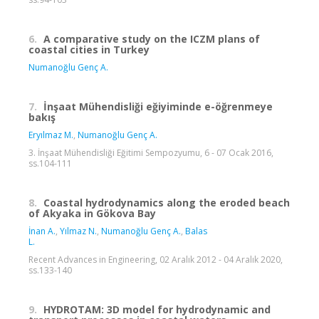
6.
A comparative study on the ICZM plans of
coastal cities in Turkey
Numanoğlu Genç A.
7.
İnşaat Mühendisliği eğiyiminde e-öğrenmeye
bakış
Eryılmaz M.
,
Numanoğlu Genç A.
3. İnşaat Mühendisliği Eğitimi Sempozyumu, 6 - 07 Ocak 2016,
ss.104-111
8.
Coastal hydrodynamics along the eroded beach
of Akyaka in Gökova Bay
İnan A.
,
Yılmaz N.
,
Numanoğlu Genç A.
,
Balas
L.
Recent Advances in Engineering, 02 Aralık 2012 - 04 Aralık 2020,
ss.133-140
9.
HYDROTAM: 3D model for hydrodynamic and