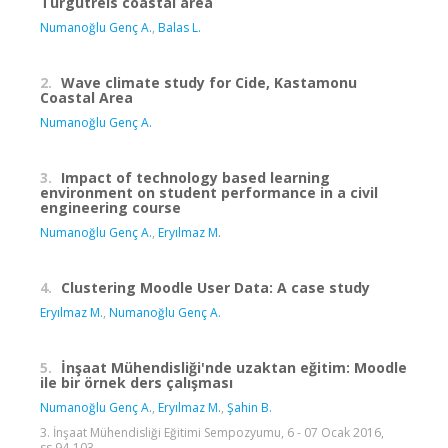
Turgutreis coastal area
Numanoğlu Genç A.
,
Balas L.
2.
Wave climate study for Cide, Kastamonu
Coastal Area
Numanoğlu Genç A.
3.
Impact of technology based learning
environment on student performance in a civil
engineering course
Numanoğlu Genç A.
,
Eryılmaz M.
4.
Clustering Moodle User Data: A case study
Eryılmaz M.
,
Numanoğlu Genç A.
5.
İnşaat Mühendisliği'nde uzaktan eğitim: Moodle
ile bir örnek ders çalışması
Numanoğlu Genç A.
,
Eryılmaz M.
,
Şahin B.
3. İnşaat Mühendisliği Eğitimi Sempozyumu, 6 - 07 Ocak 2016,
ss.94-103