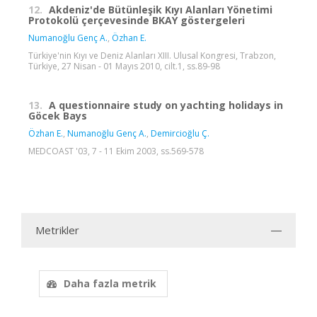
12.
Akdeniz'de Bütünleşik Kıyı Alanları Yönetimi
Protokolü çerçevesinde BKAY göstergeleri
Numanoğlu Genç A.
,
Özhan E.
Türkiye'nin Kıyı ve Deniz Alanları XIII. Ulusal Kongresi, Trabzon,
Türkiye, 27 Nisan - 01 Mayıs 2010, cilt.1, ss.89-98
13.
A questionnaire study on yachting holidays in
Göcek Bays
Özhan E.
,
Numanoğlu Genç A.
,
Demircioğlu Ç.
MEDCOAST '03, 7 - 11 Ekim 2003, ss.569-578
Metrikler
Daha fazla metrik