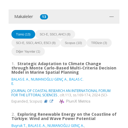
Makaleler
13
Tümü (13)
SCI-E, SSCI, AHCI (8)
SCI-E, SSCI, AHCI, ESCI (8)
Scopus (10)
TRDizin (3)
Diğer Yayınlar (1)
1.
Strategic Adaptation to Climate Change
through Monte Carlo-Based Multi-Criteria Decision
Model in Marine Spatial Planning
BALAS E. A.
,
NUMANOĞLU GENÇ A.
,
BALAS C.
E.
JOURNAL OF COASTAL RESEARCH AN INTERNATIONAL FORUM
FOR THE LITTORAL SCIENCES
, cilt.113, ss.169-174, 2024 (SCI-
PlumX Metrics
Expanded, Scopus)
2.
Exploring Renewable Energy on the Coastline of
Türkiye: Wind and Wave Power Potential
Buyruk T.
,
BALAS E. A.
,
NUMANOĞLU GENÇ A.
,