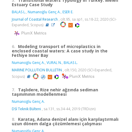
5.
Transitional Waters Typology in Turkey: Melen
Estuary Case Study
BALAS L.
,
Numanoğlu Genç A.
,
ESER E.
Journal of Coastal Research
, cilt.95, sa.sp1, ss.18-22, 2020 (SCI-
Expanded, Scopus)
PlumX Metrics
6.
Modeling transport of microplastics in
enclosed coastal waters: A case study in the
Fethiye Inner Bay
Numanoğlu Genç A.
,
VURAL N.
,
BALAS L.
MARINE POLLUTION BULLETIN
, cilt.150, 2020 (SCI-Expanded,
PlumX Metrics
Scopus)
7.
Taşlıdere, Rize nehir ağzında sediman
taşınımının modellenmesi
Numanoğlu Genç A.
DSİ Teknik Bülteni
, sa.131, ss.34-44, 2019 (TRDizin)
8.
Karataş, Adana denizel alanı için karşılaştırmalı
uzun dönem dalga çözümlemesi çalışması
Numanoğlu Genç A.