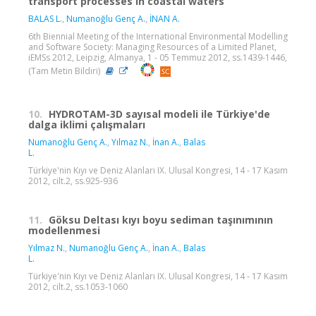
transport processes in coastal waters
BALAS L.
,
Numanoğlu Genç A.
,
İNAN A.
6th Biennial Meeting of the International Environmental Modelling
and Software Society: Managing Resources of a Limited Planet,
iEMSs 2012, Leipzig, Almanya, 1 - 05 Temmuz 2012, ss.1439-1446,
(Tam Metin Bildiri)
10.
HYDROTAM-3D sayısal modeli ile Türkiye'de
dalga iklimi çalışmaları
Numanoğlu Genç A.
,
Yılmaz N.
,
İnan A.
,
Balas
L.
Türkiye'nin Kıyı ve Deniz Alanları IX. Ulusal Kongresi, 14 - 17 Kasım
2012, cilt.2, ss.925-936
11.
Göksu Deltası kıyı boyu sediman taşınımının
modellenmesi
Yılmaz N.
,
Numanoğlu Genç A.
,
İnan A.
,
Balas
L.
Türkiye'nin Kıyı ve Deniz Alanları IX. Ulusal Kongresi, 14 - 17 Kasım
2012, cilt.2, ss.1053-1060