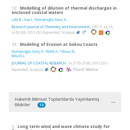
12.
Modelling of dilution of thermal discharges in
enclosed coastal waters
Lale B.
,
Asu I.
,
Numanoğlu Genç A.
Research Journal of Chemistry and Environment
, cilt.17, sa.10,
ss.82-89, 2013 (SCI-Expanded, Scopus)
13.
Modeling of Erosion at Goksu Coasts
Numanoğlu Genç A.
,
İNAN A.
,
Yilmaz N.
,
BALAS L.
JOURNAL OF COASTAL RESEARCH
, ss.2155-2160, 2013 (SCI-
PlumX Metrics
Expanded, Scopus)
Hakemli Bilimsel Toplantılarda Yayımlanmış
Bildiriler
13
1.
Long term wind and wave climate study for