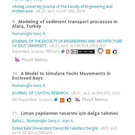
Uludağ University Journal of The Faculty of Engineering and
Architecture
, cilt.23, sa.1, ss.247-262, 2018
9.
Modeling of sediment transport processes in
Alara, Turkey
Numanoğlu Genç A.
JOURNAL OF THE FACULTY OF ENGINEERING AND ARCHITECTURE
OF GAZI UNIVERSITY
, cilt.31, sa.3, ss.545-554, 2016 (SCI-
Expanded, Scopus, TRDizin)
PlumX Metrics
10.
A Model to Simulate Yacht Movements in
Enclosed Bays
Numanoğlu Genç A.
JOURNAL OF COASTAL RESEARCH
, cilt.31, sa.2, ss.364-370, 2015
PlumX Metrics
(SCI-Expanded, Scopus)
11.
Liman yapılarının tasarımı için dalga tahmini
Balas L.
,
Numanoğlu Genç A.
,
İnan A.
Dokuz Eylül Üniversitesi Denizcilik Fakültesi Dergisi
, cilt.5, sa.2,
ss.19-35, 2014 (TRDizin)