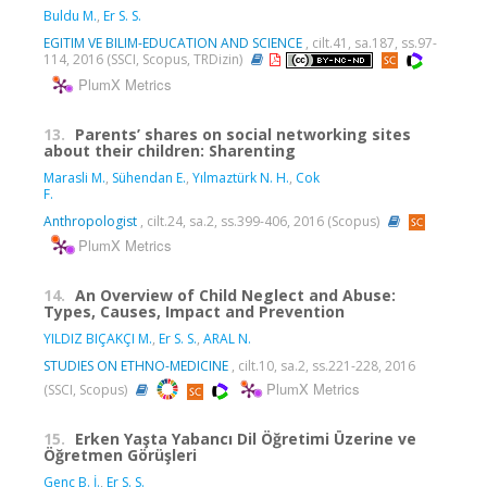
Buldu M.
,
Er S. S.
EGITIM VE BILIM-EDUCATION AND SCIENCE
, cilt.41, sa.187, ss.97-
114, 2016 (SSCI, Scopus, TRDizin)
PlumX Metrics
13.
Parents’ shares on social networking sites
about their children: Sharenting
Marasli M.
,
Sühendan E.
,
Yılmaztürk N. H.
,
Cok
F.
Anthropologist
, cilt.24, sa.2, ss.399-406, 2016 (Scopus)
PlumX Metrics
14.
An Overview of Child Neglect and Abuse:
Types, Causes, Impact and Prevention
YILDIZ BIÇAKÇI M.
,
Er S. S.
,
ARAL N.
STUDIES ON ETHNO-MEDICINE
, cilt.10, sa.2, ss.221-228, 2016
PlumX Metrics
(SSCI, Scopus)
15.
Erken Yaşta Yabancı Dil Öğretimi Üzerine ve
Öğretmen Görüşleri
Genç B. İ.
,
Er S. S.