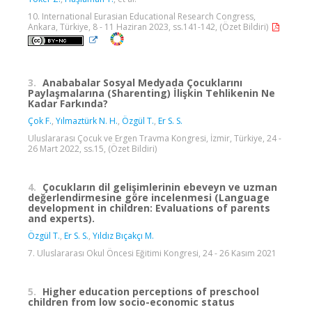
10. International Eurasian Educational Research Congress,
Ankara, Türkiye, 8 - 11 Haziran 2023, ss.141-142, (Özet Bildiri)
3.
Anababalar Sosyal Medyada Çocuklarını
Paylaşmalarına (Sharenting) İlişkin Tehlikenin Ne
Kadar Farkında?
Çok F.
,
Yılmaztürk N. H.
,
Özgül T.
,
Er S. S.
Uluslararası Çocuk ve Ergen Travma Kongresi, İzmir, Türkiye, 24 -
26 Mart 2022, ss.15, (Özet Bildiri)
4.
Çocukların dil gelişimlerinin ebeveyn ve uzman
değerlendirmesine göre incelenmesi (Language
development in children: Evaluations of parents
and experts).
Özgül T.
,
Er S. S.
,
Yıldız Bıçakçı M.
7. Uluslararası Okul Öncesi Eğitimi Kongresi, 24 - 26 Kasım 2021
5.
Higher education perceptions of preschool
children from low socio-economic status