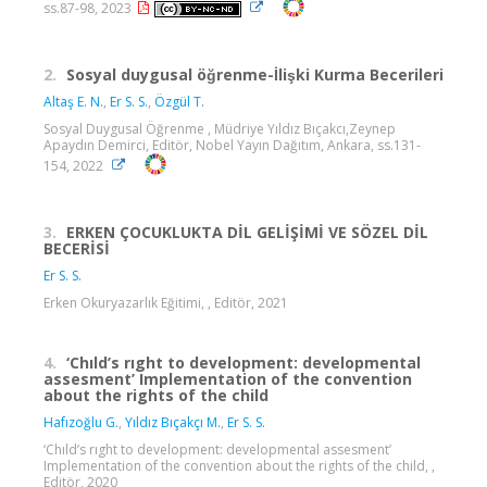
ss.87-98, 2023
2.
Sosyal duygusal öğrenme-İlişki Kurma Becerileri
Altaş E. N.
,
Er S. S.
,
Özgül T.
Sosyal Duygusal Öğrenme , Müdriye Yıldız Bıçakcı,Zeynep
Apaydın Demirci, Editör, Nobel Yayın Dağıtım, Ankara, ss.131-
154, 2022
3.
ERKEN ÇOCUKLUKTA DİL GELİŞİMİ VE SÖZEL DİL
BECERİSİ
Er S. S.
Erken Okuryazarlık Eğitimi, , Editör, 2021
4.
‘Chıld’s rıght to development: developmental
assesment’ Implementation of the convention
about the rights of the child
Hafızoğlu G.
,
Yıldız Bıçakçı M.
,
Er S. S.
‘Chıld’s rıght to development: developmental assesment’
Implementation of the convention about the rights of the child, ,
Editör, 2020