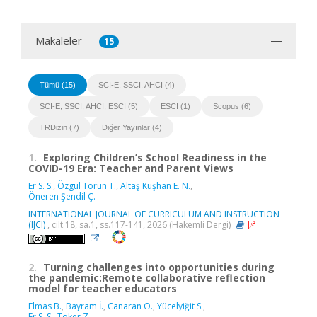
Makaleler
15
Tümü (15)
SCI-E, SSCI, AHCI (4)
SCI-E, SSCI, AHCI, ESCI (5)
ESCI (1)
Scopus (6)
TRDizin (7)
Diğer Yayınlar (4)
1.
Exploring Children’s School Readiness in the
COVID-19 Era: Teacher and Parent Views
Er S. S.
,
Özgül Torun T.
,
Altaş Kuşhan E. N.
,
Öneren Şendil Ç.
INTERNATIONAL JOURNAL OF CURRICULUM AND INSTRUCTION
(IJCI)
, cilt.18, sa.1, ss.117-141, 2026 (Hakemli Dergi)
2.
Turning challenges into opportunities during
the pandemic:Remote collaborative reflection
model for teacher educators
Elmas B.
,
Bayram İ.
,
Canaran Ö.
,
Yücelyiğit S.
,
Er S. S.
,
Toker Z.