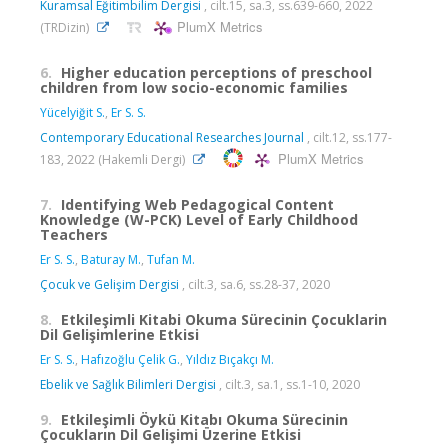
Kuramsal Eğitimbilim Dergisi
, cilt.15, sa.3, ss.639-660, 2022
PlumX Metrics
(TRDizin)
6.
Higher education perceptions of preschool
children from low socio-economic families
Yücelyiğit S.
,
Er S. S.
Contemporary Educational Researches Journal
, cilt.12, ss.177-
PlumX Metrics
183, 2022 (Hakemli Dergi)
7.
Identifying Web Pedagogical Content
Knowledge (W-PCK) Level of Early Childhood
Teachers
Er S. S.
,
Baturay M.
,
Tufan M.
Çocuk ve Gelişim Dergisi
, cilt.3, sa.6, ss.28-37, 2020
8.
Etkileşimli Kitabi Okuma Sürecinin Çocuklarin
Dil Gelişimlerine Etkisi
Er S. S.
,
Hafızoğlu Çelik G.
,
Yıldız Bıçakçı M.
Ebelik ve Sağlık Bilimleri Dergisi
, cilt.3, sa.1, ss.1-10, 2020
9.
Etkileşimli Öykü Kitabı Okuma Sürecinin
Çocukların Dil Gelişimi Üzerine Etkisi