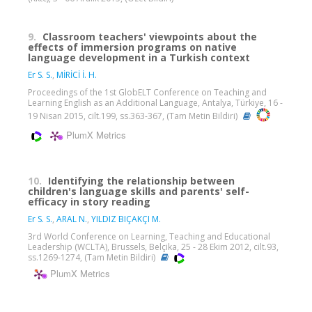
9.
Classroom teachers' viewpoints about the
effects of immersion programs on native
language development in a Turkish context
Er S. S.
,
MİRİCİ İ. H.
Proceedings of the 1st GlobELT Conference on Teaching and
Learning English as an Additional Language, Antalya, Türkiye, 16 -
19 Nisan 2015, cilt.199, ss.363-367, (Tam Metin Bildiri)
PlumX Metrics
10.
Identifying the relationship between
children's language skills and parents' self-
efficacy in story reading
Er S. S.
,
ARAL N.
,
YILDIZ BIÇAKÇI M.
3rd World Conference on Learning, Teaching and Educational
Leadership (WCLTA), Brussels, Belçika, 25 - 28 Ekim 2012, cilt.93,
ss.1269-1274, (Tam Metin Bildiri)
PlumX Metrics