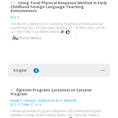
11.
Using Total Physical Response Method in Early
Childhood Foreign Language Teaching
Environments
Er S. S.
3rd World Conference on Learning, Teaching and Educational
Leadership (WCLTA), Brussels, Belçika, 25 - 28 Ekim 2012, cilt.93,
ss.1766-1768, (Tam Metin Bildiri)
PlumX Metrics
Kitaplar
6
1.
Öğretim Programı Çerçevesi ve Çerçeve
Program
Kavak Y.
,
Aksoy E.
,
Voltan Acar N. H.
,
Elmas B.
,
Er S. S.
,
Toker Z.
, et al.
Yükseköğretimde Program Geliştirme TED Üniversitesi Eğitim
Fakültesi Örneği, Erdem Aksoy, Editör, Anı Yayıncılık, Ankara,