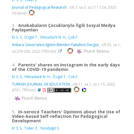
Journal of Pedagogical Research
, cilt.7, sa.3, ss.111-124, 2023
(Scopus)
3.
Anababaların Çocuklarıyla İlgili Sosyal Medya
Paylaşımları
Er S. S.
,
Özgül T.
,
Yılmaztürk N. H.
,
Çok F.
Ankara Üniversitesi Eğitim Bilimleri Fakültesi Dergisi
, cilt.55, sa.1,
PlumX Metrics
ss.239-262, 2022 (TRDizin)
4.
Parents' shares on Instagram in the early days
of the COVID-19 pandemic
Er S. S.
,
Yılmaztürk N. H.
,
Özgül T.
,
Cok F.
TURKISH JOURNAL OF EDUCATION
, cilt.11, sa.1, ss.1-15, 2022
(ESCI, TRDizin)
PlumX Metrics
5.
In-service Teachers' Opinions about the Use of
Video-based Self-reflection for Pedagogical
Development
Er S. S.
,
Toker Z.
,
Yücelyiğit S.