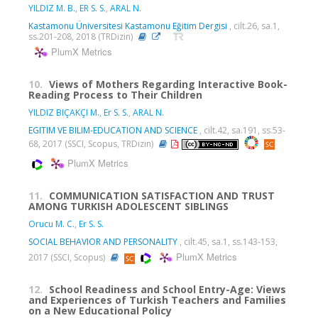
YILDIZ M. B.
,
ER S. S.
,
ARAL N.
Kastamonu Üniversitesi Kastamonu Eğitim Dergisi
, cilt.26, sa.1,
ss.201-208, 2018 (TRDizin)
PlumX Metrics
10.
Views of Mothers Regarding Interactive Book-
Reading Process to Their Children
YILDIZ BIÇAKÇI M.
,
Er S. S.
,
ARAL N.
EGITIM VE BILIM-EDUCATION AND SCIENCE
, cilt.42, sa.191, ss.53-
68, 2017 (SSCI, Scopus, TRDizin)
PlumX Metrics
11.
COMMUNICATION SATISFACTION AND TRUST
AMONG TURKISH ADOLESCENT SIBLINGS
Orucu M. C.
,
Er S. S.
SOCIAL BEHAVIOR AND PERSONALITY
, cilt.45, sa.1, ss.143-153,
PlumX Metrics
2017 (SSCI, Scopus)
12.
School Readiness and School Entry-Age: Views
and Experiences of Turkish Teachers and Families
on a New Educational Policy