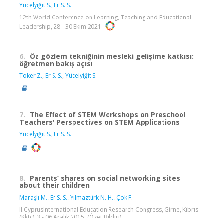
Yücelyiğit S.
,
Er S. S.
12th World Conference on Learning, Teaching and Educational
Leadership, 28 - 30 Ekim 2021
6.
Öz gözlem tekniğinin mesleki gelişime katkısı:
öğretmen bakış açısı
Toker Z.
,
Er S. S.
,
Yücelyiğit S.
7.
The Effect of STEM Workshops on Preschool
Teachers' Perspectives on STEM Applications
Yücelyiğit S.
,
Er S. S.
8.
Parents’ shares on social networking sites
about their children
Maraşlı M.
,
Er S. S.
,
Yılmaztürk N. H.
,
Çok F.
II.CyprusInternational Education Research Congress, Girne, Kıbrıs
(Kktc), 3 - 06 Aralık 2015, (Özet Bildiri)